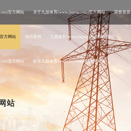
.com)官方网站
关于九游体育(www.jiuyou.com)官方网站
荣誉资质
om)官方网站
项目案例
九游体育(www.jiuyou.com)官方网站
.com)官方网站
联系九游体育(www.jiuyou.com)官方网站
方网站