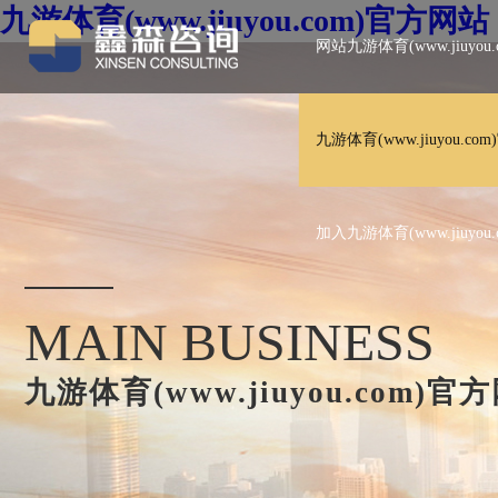
九游体育(www.jiuyou.com)官方网站
网站九游体育(www.jiuyou
九游体育(www.jiuyou.c
加入九游体育(www.jiuyou
MAIN BUSINESS
九游体育(www.jiuyou.com)官