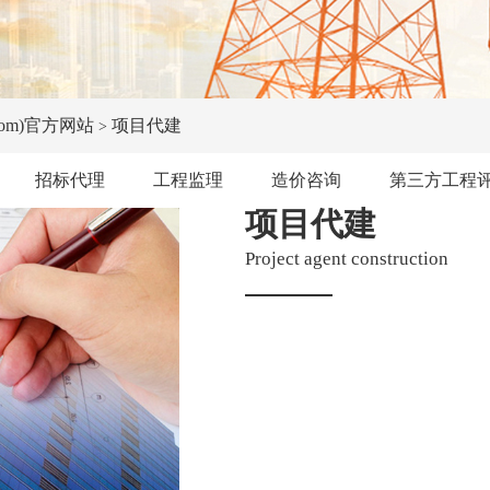
.com)官方网站
项目代建
>
招标代理
工程监理
造价咨询
第三方工程
项目代建
Project agent construction