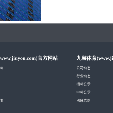
ww.jiuyou.com)官方网站
九游体育(www.ji
询
公司动态
行业动态
招标公示
中标公示
估
项目案例