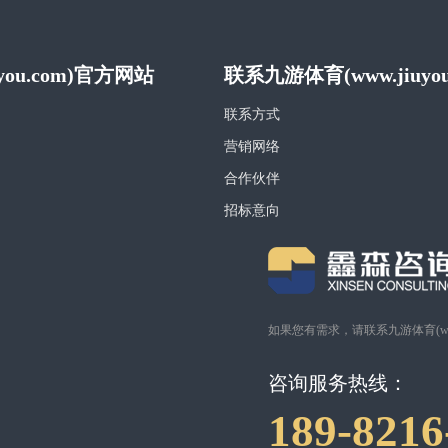
you.com)官方网站
联系九游体育(www.jiuyo
联系方式
营销网络
合作伙伴
招标意向
如果您有需求，请联系九游体育(www.j
咨询服务热线：
189-8216