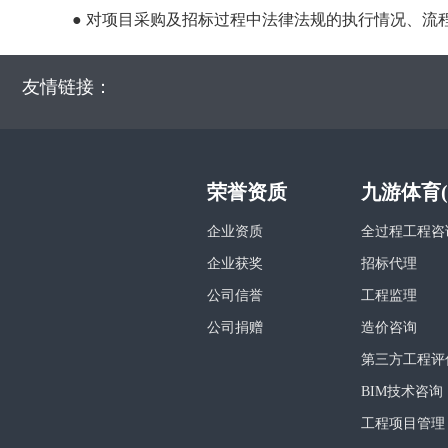
● 对项目采购及招标过程中法律法规的执行情况、
友情链接：
荣誉资质
九游体育(w
企业资质
全过程工程咨
企业获奖
招标代理
公司信誉
工程监理
公司捐赠
造价咨询
第三方工程评
BIM技术咨询
工程项目管理