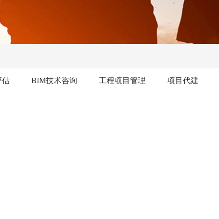
评估
BIM技术咨询
工程项目管理
项目代建