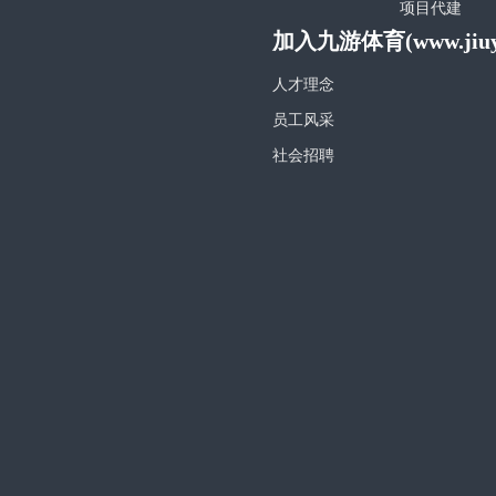
项目代建
加入九游体育(www.jiu
人才理念
员工风采
社会招聘