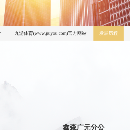
介
九游体育(www.jiuyou.com)官方网站
发展历程
鑫森广元分公