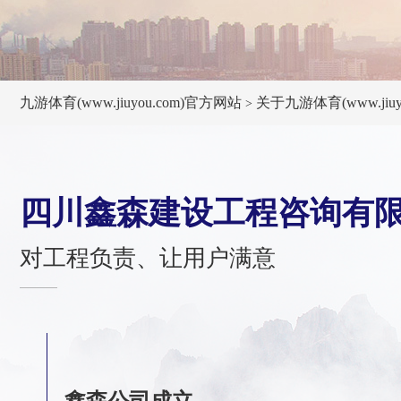
九游体育(www.jiuyou.com)官方网站
关于九游体育(www.jiu
>
四川鑫森建设工程咨询有
对工程负责、让用户满意