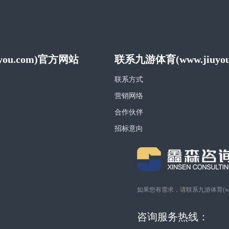
公司搬迁
公司搬迁至·成都高新区天府三街
you.com)官方网站
联系九游体育(www.jiuyo
联系方式
营销网络
合作伙伴
招标意向
2012年10月
资质
取
如果您有需求，请联系九游体育(www.j
询甲级资质
取得
咨询服务热线：
2013