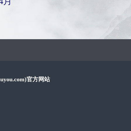
年4月
uyou.com)官方网站
凉山分公司成