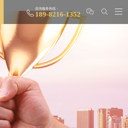
咨询服务热线：
189-8216-1352