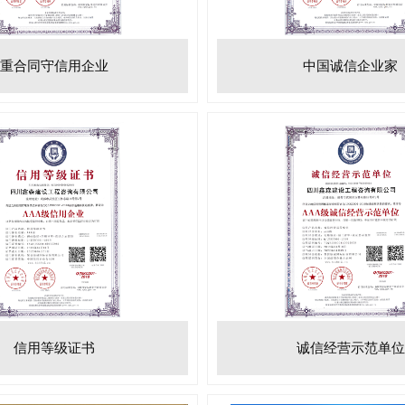
重合同守信用企业
中国诚信企业家
信用等级证书
诚信经营示范单位