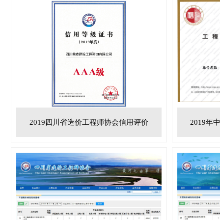
2019四川省造价工程师协会信用评价
2019