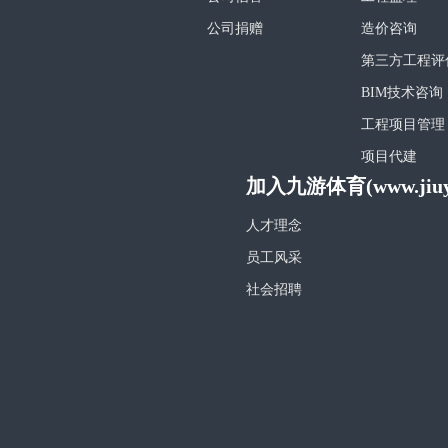
公司捐赠
造价咨询
第三方工程评
BIM技术咨询
工程项目管理
项目代建
加入九游体育(www.jiu
人才理念
员工风采
社会招聘