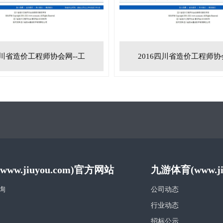
四川省造价工程师协会网--工
2016四川省造价工程师协
ww.jiuyou.com)官方网站
九游体育(www.ji
询
公司动态
行业动态
招标公示