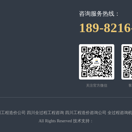
咨询服务热线：
189-8216
关注官方微信
客
川工程造价公司 四川全过程工程咨询 四川工程造价咨询公司 全过程咨询机构,成
All Rights Reserved 技术支持：