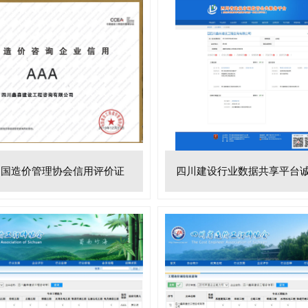
年中国造价管理协会信用评价证
四川建设行业数据共享平台诚